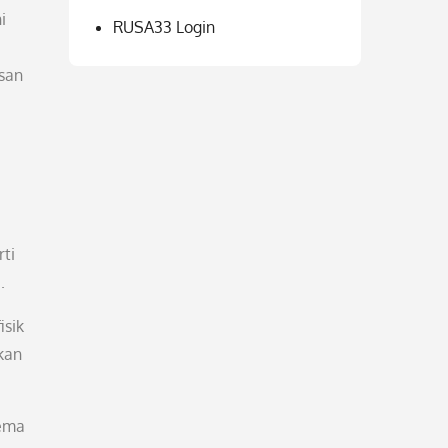
i
RUSA33 Login
asan
rti
.
isik
kan
tema