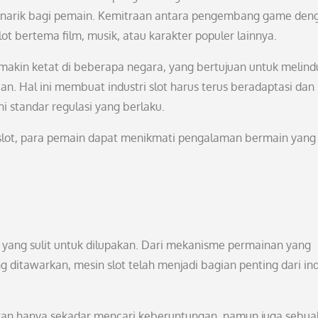
menarik bagi pemain. Kemitraan antara pengembang game den
t bertema film, musik, atau karakter populer lainnya.
 semakin ketat di beberapa negara, yang bertujuan untuk melind
 Hal ini membuat industri slot harus terus beradaptasi dan
 standar regulasi yang berlaku.
slot, para pemain dapat menikmati pengalaman bermain yang
i yang sulit untuk dilupakan. Dari mekanisme permainan yang
ditawarkan, mesin slot telah menjadi bagian penting dari ind
ukan hanya sekadar mencari keberuntungan, namun juga sebua