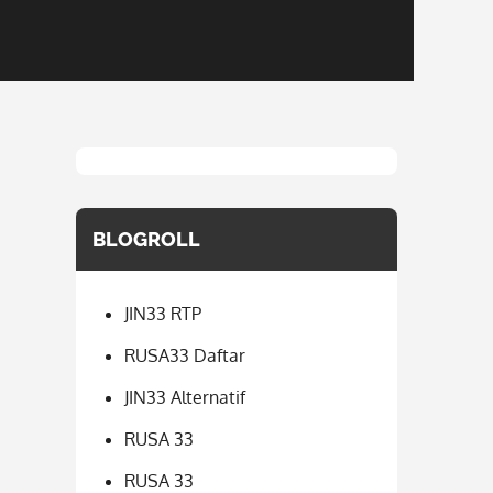
BLOGROLL
JIN33 RTP
RUSA33 Daftar
JIN33 Alternatif
RUSA 33
RUSA 33