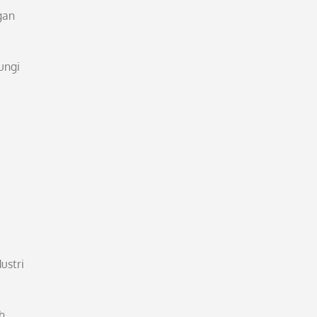
gan
ungi
ustri
h