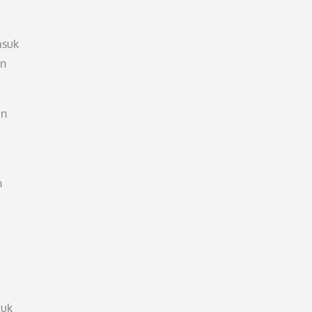
asuk
an
an
n
tuk