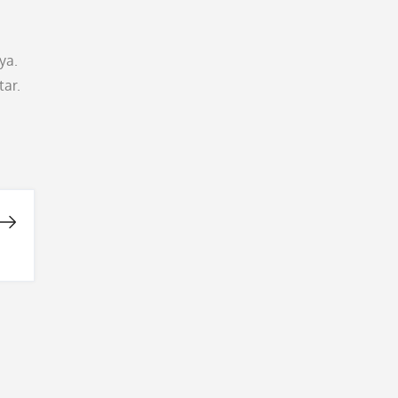
ya.
tar.