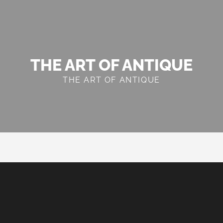
THE ART OF ANTIQUE
THE ART OF ANTIQUE