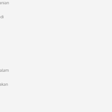
anian
di
dalam
sakan