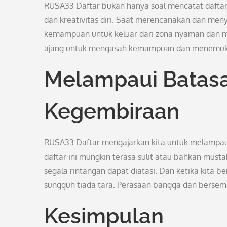
RUSA33 Daftar bukan hanya soal mencatat daftar h
dan kreativitas diri. Saat merencanakan dan meny
kemampuan untuk keluar dari zona nyaman dan m
ajang untuk mengasah kemampuan dan menemukan
Melampaui Batasa
Kegembiraan
RUSA33 Daftar mengajarkan kita untuk melampaui 
daftar ini mungkin terasa sulit atau bahkan must
segala rintangan dapat diatasi. Dan ketika kita 
sungguh tiada tara. Perasaan bangga dan bersema
Kesimpulan