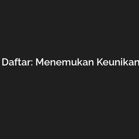
 Daftar: Menemukan Keunika