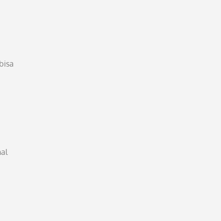
bisa
al