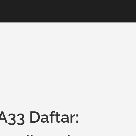
A33 Daftar: