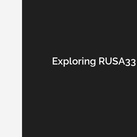
Exploring RUSA33