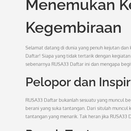
Menemukan Ke
Kegembiraan
Selamat datang di dunia yang penuh kejutan dan
Daftar! Siapa yang tidak tertarik dengan kegiatan
sebenarnya RUSA33 Daftar ini dan mengapa begi
Pelopor dan Inspi
RUSA33 Daftar bukanlah sesuatu yang muncul begit
berani yang suka tantangan. Dari situlah muncul 
tantangan yang menarik. Tak heran jika RUSA33 D