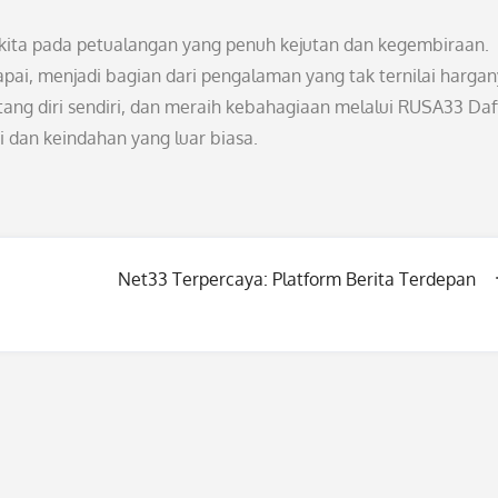
ita pada petualangan yang penuh kejutan dan kegembiraan.
apai, menjadi bagian dari pengalaman yang tak ternilai hargan
ang diri sendiri, dan meraih kebahagiaan melalui RUSA33 Daf
si dan keindahan yang luar biasa.
Net33 Terpercaya: Platform Berita Terdepan