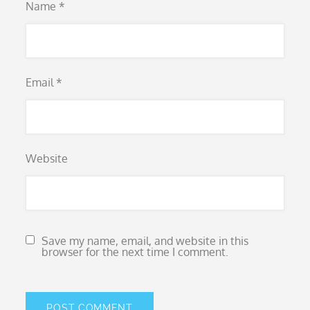
Name
*
Email
*
Website
Save my name, email, and website in this
browser for the next time I comment.