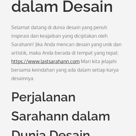
dalam Desain
Selamat datang di dunia desain yang penuh
inspirasi dan keajaiban yang diciptakan oleh
Sarahann! Jika Anda mencari desain yang unik dan
artistik, maka Anda berada di tempat yang tepat.
https://www.lastsarahann.com
Mari kita jelajahi
bersama keindahan yang ada dalam setiap karya
desainnya.
Perjalanan
Sarahann dalam
Dunia Desain