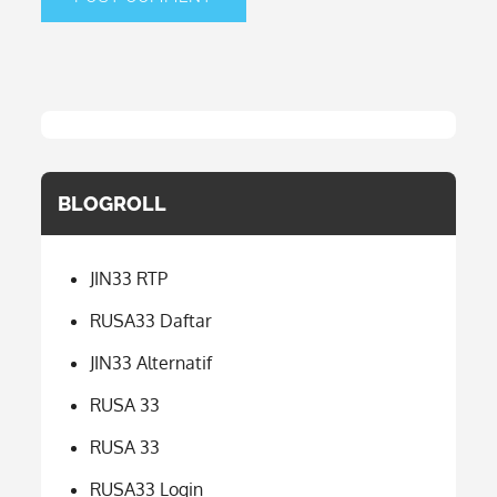
BLOGROLL
JIN33 RTP
RUSA33 Daftar
JIN33 Alternatif
RUSA 33
RUSA 33
RUSA33 Login