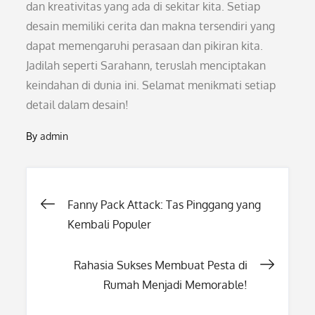
dan kreativitas yang ada di sekitar kita. Setiap
desain memiliki cerita dan makna tersendiri yang
dapat memengaruhi perasaan dan pikiran kita.
Jadilah seperti Sarahann, teruslah menciptakan
keindahan di dunia ini. Selamat menikmati setiap
detail dalam desain!
By
admin
Post
Fanny Pack Attack: Tas Pinggang yang
Kembali Populer
navigation
Rahasia Sukses Membuat Pesta di
Rumah Menjadi Memorable!