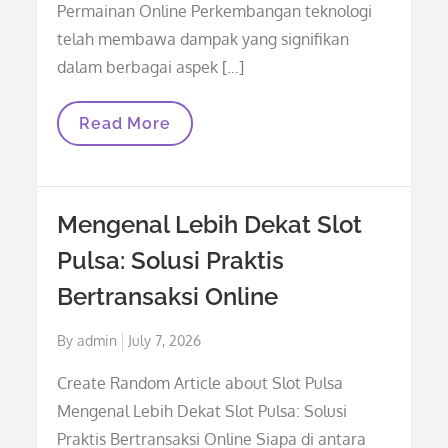
Permainan Online Perkembangan teknologi
telah membawa dampak yang signifikan
dalam berbagai aspek […]
Slot
Read More
Pulsa:
Pilihan
Alternatif
Menarik
Di
Mengenal Lebih Dekat Slot
Dunia
Permainan
Pulsa: Solusi Praktis
Online
Bertransaksi Online
Posted
By
admin
July 7, 2026
on
Create Random Article about Slot Pulsa
Mengenal Lebih Dekat Slot Pulsa: Solusi
Praktis Bertransaksi Online Siapa di antara