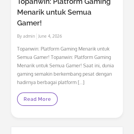
Topanwin: Platform Gaming
Poppy
Menarik untuk Semua
Gamer!
Posted
By
admin
June 4, 2026
on
Topanwin: Platform Gaming Menarik untuk
Semua Gamer! Topanwin: Platform Gaming
Menarik untuk Semua Gamer! Saat ini, dunia
gaming semakin berkembang pesat dengan
hadirnya berbagai platform […]
Topanwin:
Read More
Platform
Gaming
Menarik
Untuk
Semua
Gamer!