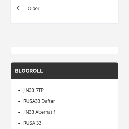
Posts
Older
navigation
BLOGROLL
JIN33 RTP
RUSA33 Daftar
JIN33 Alternatif
RUSA 33