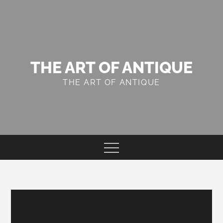
Skip
to
content
THE ART OF ANTIQUE
THE ART OF ANTIQUE